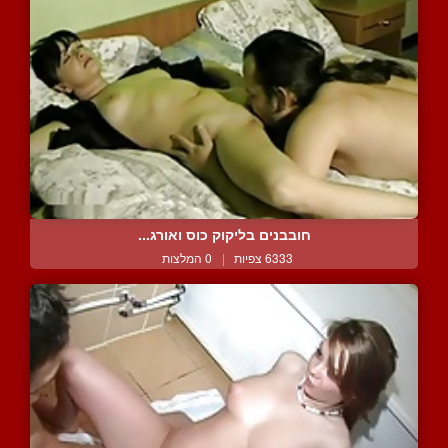
חובבנים בליקוק כוס ואורג...
6333 צפיות
|
0 המלצות