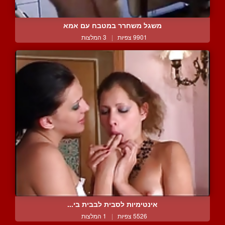
משגל משחרר במטבח עם אמא
9901 צפיות
|
3 המלצות
אינטימיות לסבית לבבית בי...
5526 צפיות
|
1 המלצות