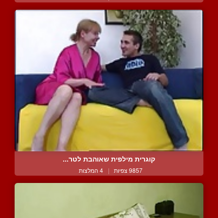
קוגרית מילפית שאוהבת לטר...
9857 צפיות
|
4 המלצות