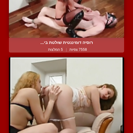
רוסיה דומיננטית שולטת בי...
7558 צפיות
|
5 המלצות