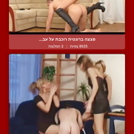
פצצה ברונטית רוכבת על עב...
8635 צפיות
|
3 המלצות