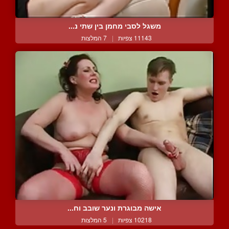
משגל לסבי מחמן בין שתי נ...
11143 צפיות
|
7 המלצות
אישה מבוגרת ונער שובב וח...
10218 צפיות
|
5 המלצות