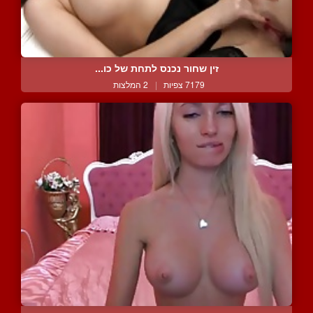
זין שחור נכנס לתחת של כו...
7179 צפיות
|
2 המלצות