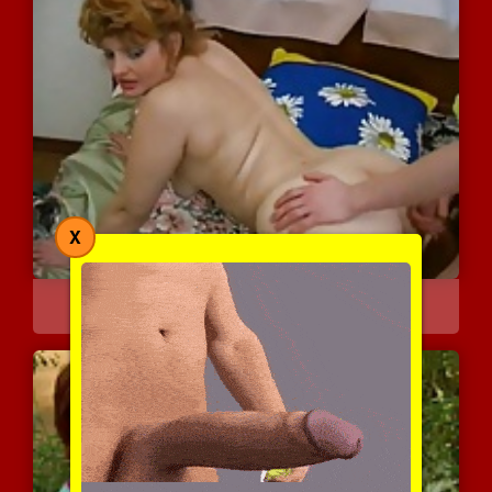
X
אמא שווה לא מתביישת לעשו...
11856 צפיות
|
4 המלצות