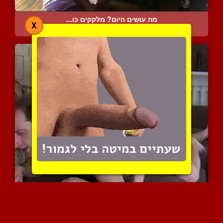
מה עושים היום? מלקקים כו...
X
6044 צפיות
|
1 המלצות
בלונדינית נאה חודרת לתחת...
7914 צפיות
|
3 המלצות