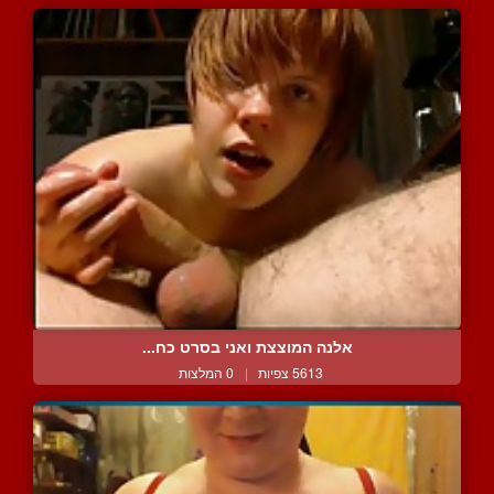
אלנה המוצצת ואני בסרט כח...
5613 צפיות
|
0 המלצות