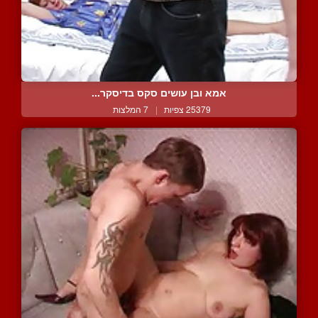
אמא ובן עושים סקס בדיסקר...
25379 צפיות
|
7 המלצות