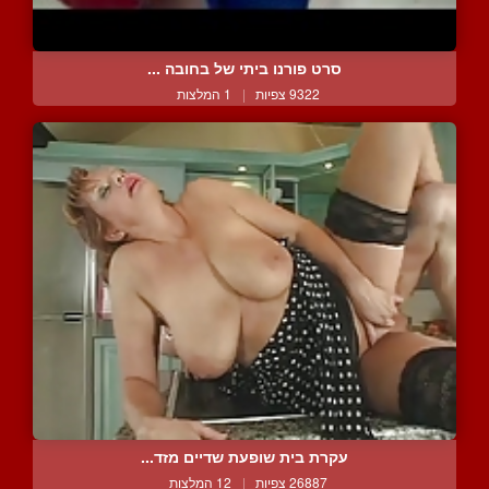
סרט פורנו ביתי של בחובה ...
9322 צפיות
|
1 המלצות
עקרת בית שופעת שדיים מזד...
26887 צפיות
|
12 המלצות