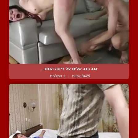
גנג בנג אלים על ריטה המס...
8429 צפיות
|
1 המלצות