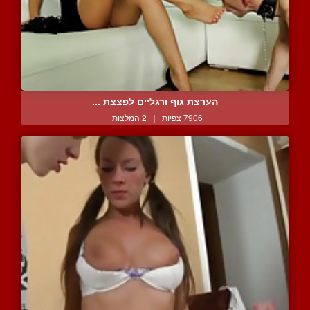
הערצת גוף ורגליים לפצצת ...
7906 צפיות
|
2 המלצות