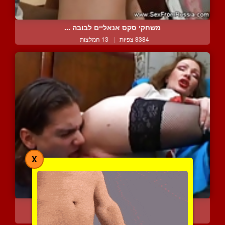
משחקי סקס אנאליים לבובה ...
8384 צפיות
|
13 המלצות
X
לקק לי את הכוס והתחת, מו...
10484 צפיות
|
3 המלצות