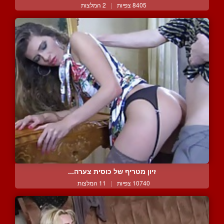
8405 צפיות
|
2 המלצות
זיון מטריף של כוסית צערה...
10740 צפיות
|
11 המלצות