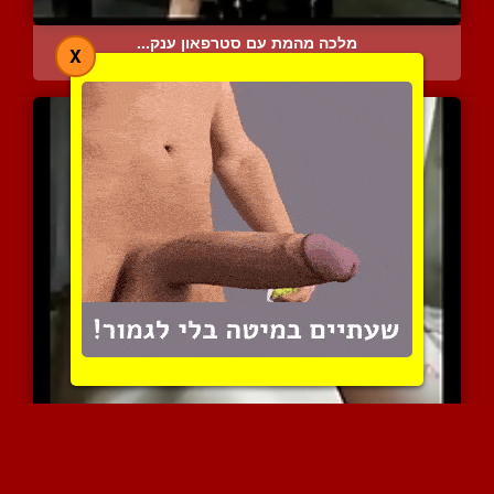
מלכה מהמת עם סטרפאון ענק...
X
6116 צפיות
|
0 המלצות
היא משפשפת את הזין שלו ב...
11153 צפיות
|
15 המלצות