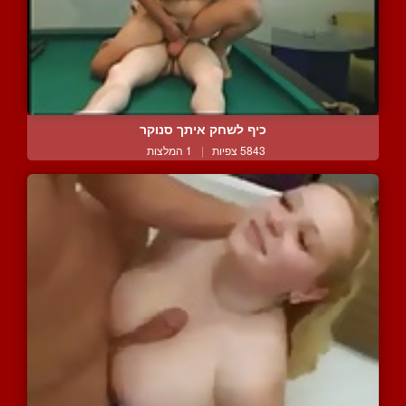
כיף לשחק איתך סנוקר
5843 צפיות
|
1 המלצות