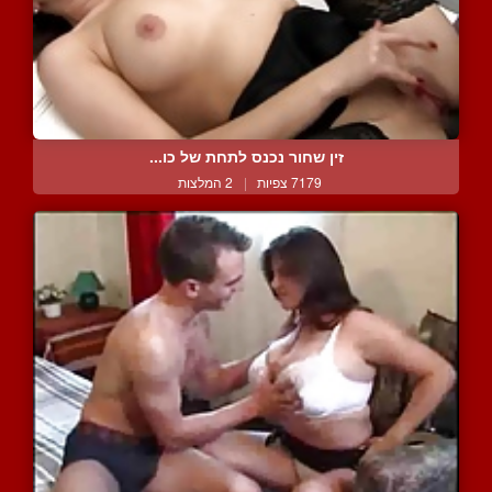
זין שחור נכנס לתחת של כו...
7179 צפיות
|
2 המלצות