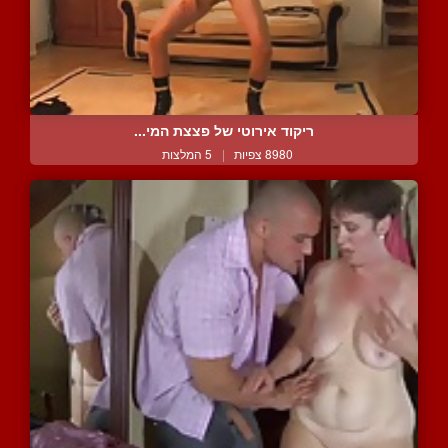
ריקוד אירוטי של פצצת המי...
8980 צפיות
|
5 המלצות