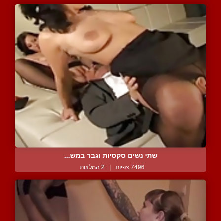
שתי נשים סקסיות וגבר במש...
7496 צפיות
|
2 המלצות