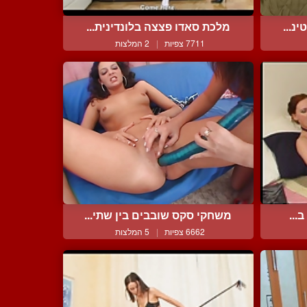
נ...
מלכת סאדו פצצה בלונדינית...
7711 צפיות
|
2 המלצות
...
משחקי סקס שובבים בין שתי...
6662 צפיות
|
5 המלצות