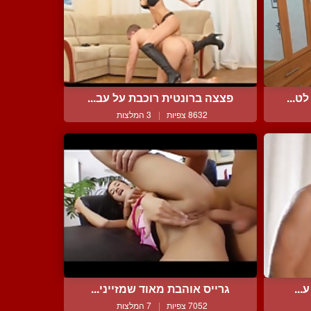
ט...
פצצה ברונטית רוכבת על עב...
8632 צפיות
|
3 המלצות
...
גרייס אוהבת מאוד שמזייני...
7052 צפיות
|
7 המלצות