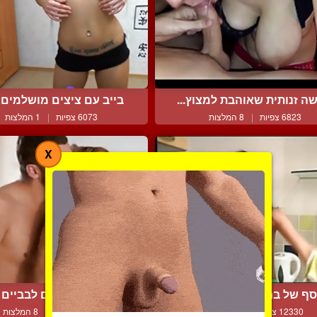
ה זנותית שאוהבת למצוץ...
בייב עם ציצים מושלמים ל
6823 צפיות
|
8 המלצות
6073 צפיות
|
1 המלצות
X
ף של בחורות משתינות ב...
זיונים אירוטיים לבביים ע
12330 צפיות
|
9 המלצות
13936 צפיות
|
8 המלצות