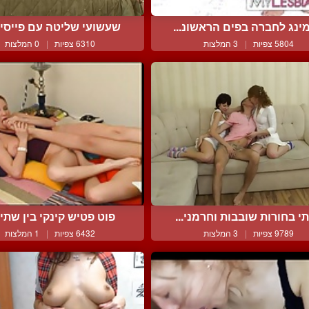
ינג לחברה בפים הראשונ...
שעשועי שליטה עם פייסיטי
5804 צפיות
|
3 המלצות
6310 צפיות
|
0 המלצות
י בחורות שובבות וחרמני...
פוט פטיש קינקי בין שתי ב
9789 צפיות
|
3 המלצות
6432 צפיות
|
1 המלצות