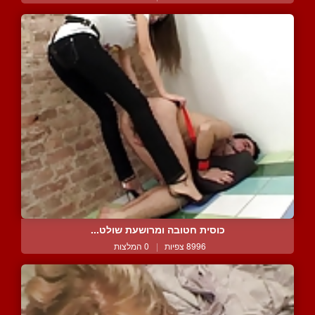
כוסית חטובה ומרושעת שולט...
8996 צפיות
|
0 המלצות