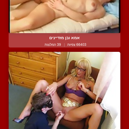
אמא ובן מזדיינים
66403 צפיות
|
39 המלצות