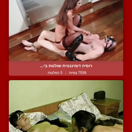
רוסיה דומיננטית שולטת בי...
7558 צפיות
|
5 המלצות