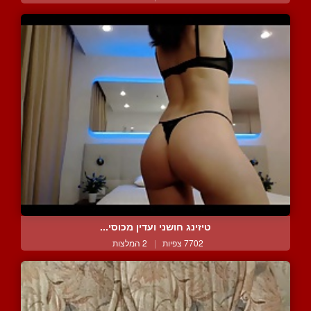
טיזינג חושני ועדין מכוסי...
7702 צפיות
|
2 המלצות