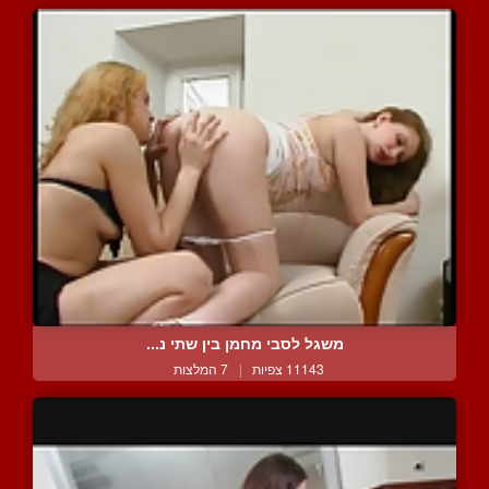
משגל לסבי מחמן בין שתי נ...
11143 צפיות
|
7 המלצות