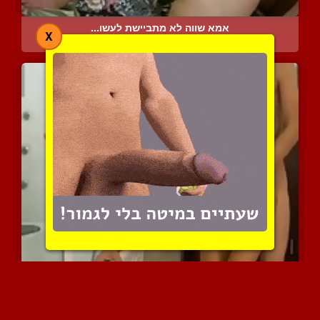
אמא שווה לא מתביישת לעשו...
X
11856 צפיות
|
4 המלצות
תענוג לזיין אותה. היא בא...
17057 צפיות
|
6 המלצות