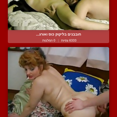
חובבנים בליקוק כוס ואורג...
6333 צפיות
|
0 המלצות