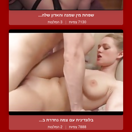
שפחת מין שמנה והאדון שלה...
7130 צפיות
|
3 המלצות
בלונדינית עם צמה נחדרת ב...
7888 צפיות
|
2 המלצות