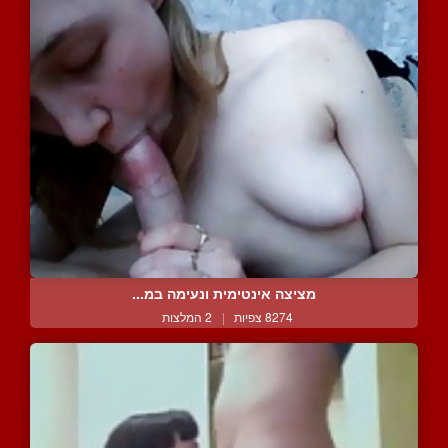
מציצה אינטימית ונעימה במ...
8274 צפיות
|
2 המלצות