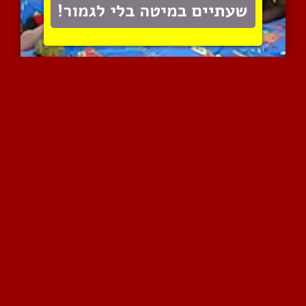
אמא ובן בסקס קינקי ושובב...
30089 צפיות
|
9 המלצות