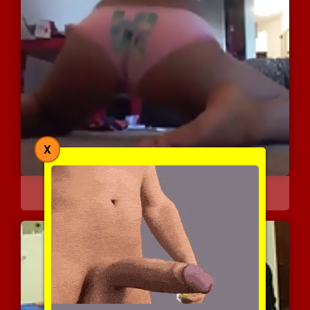
X
גירוי חושני של טוסיק חמו...
6137 צפיות
|
1 המלצות