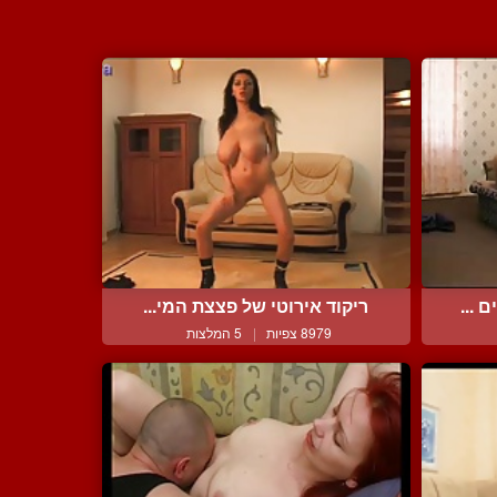
 ...
ריקוד אירוטי של פצצת המי...
8979 צפיות
|
5 המלצות