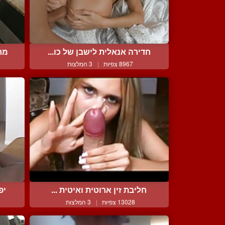
חדירה אנאלית לישבן של כו...
מרי
8967 צפיות
|
3 המלצות
חליבת זין ארוטית ואיטית ...
יפ
13028 צפיות
|
3 המלצות