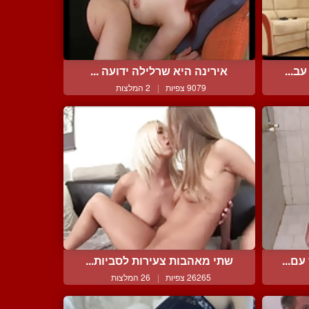
ב...
אירינה היא שרלילה ידועה ...
9079 צפיות
|
2 המלצות
ם...
שתי מאהבות צעירות לסביות...
26265 צפיות
|
26 המלצות