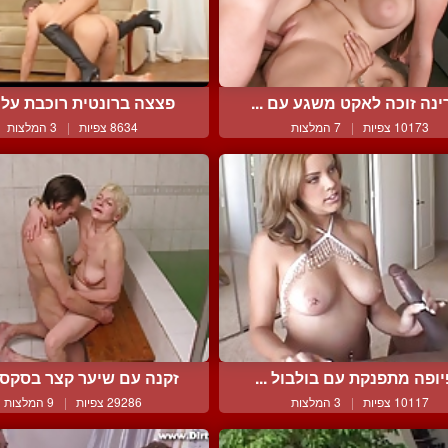
נה זוכה לאקט משגע עם ...
פצצה ברונטית רוכבת על ע
10173 צפיות
|
7 המלצות
8634 צפיות
|
3 המלצות
יופה מתפנקת עם בולבול ...
זקנה עם שיער קצר בסקס ע
10117 צפיות
|
3 המלצות
29286 צפיות
|
9 המלצות