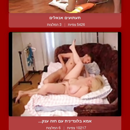
תעתועים אנאלים
5426 צפיות
|
3 המלצות
אמא בלונדינית עם חזה ענק...
10217 צפיות
|
6 המלצות