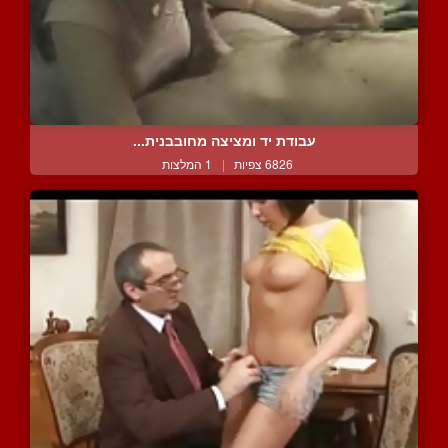
עבודת יד ומציצה מחובבנית...
6826 צפיות
|
1 המלצות