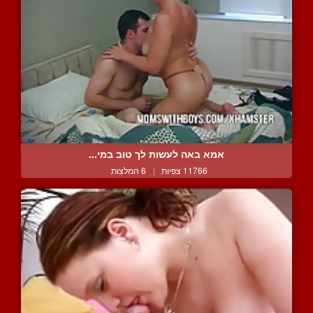
אמא באה לעשות לך טוב במי...
11766 צפיות
|
6 המלצות