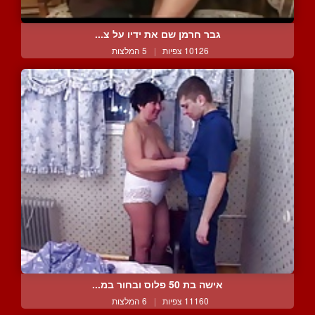
גבר חרמן שם את ידיו על צ...
10126 צפיות
|
5 המלצות
אישה בת 50 פלוס ובחור במ...
11160 צפיות
|
6 המלצות