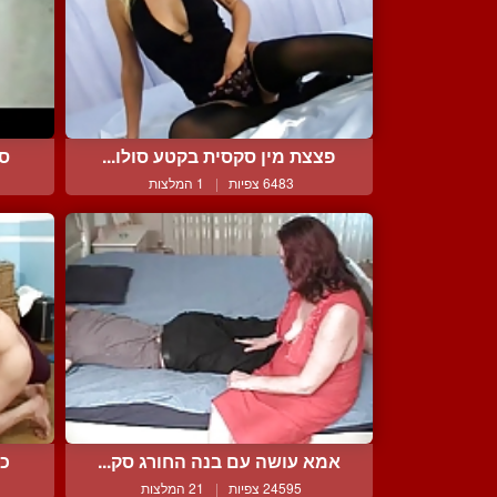
פצצת מין סקסית בקטע סולו...
סר
6483 צפיות
|
1 המלצות
אמא עושה עם בנה החורג סק...
כו
24595 צפיות
|
21 המלצות