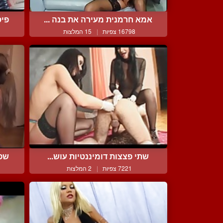
אמא חרמנית מעירה את בנה ...
פיס
16798 צפיות
|
15 המלצות
שתי פצצות דומיננטיות עוש...
שפח
7221 צפיות
|
2 המלצות