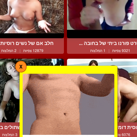
ט פורנו ביתי של בחובה ...
חלב אם של נשים רוסיות ב
9321 צפיות
|
1 המלצות
12879 צפיות
|
2 המלצות
X
סית דומיננטית ועבד המי...
זוג סווינגרס משתולים באו
6076 צפיות
|
3 המלצות
6317 צפיות
|
3 המלצות