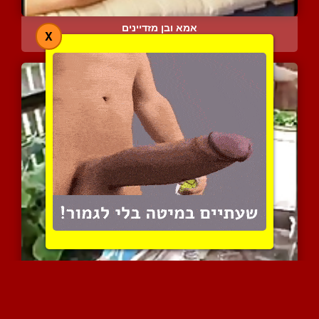
אמא ובן מזדיינים
X
66402 צפיות
|
39 המלצות
עבודות גינון
5505 צפיות
|
0 המלצות