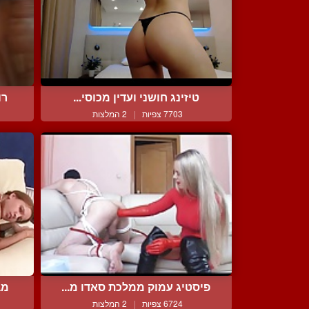
טיזינג חושני ועדין מכוסי...
רו
7703 צפיות
|
2 המלצות
פיסטיג עמוק ממלכת סאדו מ...
מב
6724 צפיות
|
2 המלצות