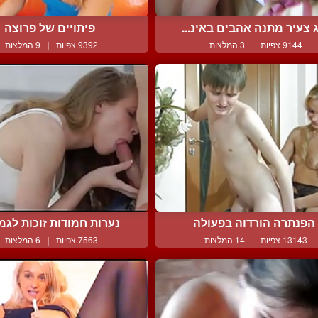
ג צעיר מתנה אהבים באינ...
פיתויים של פרוצה
9144 צפיות
|
3 המלצות
9392 צפיות
|
9 המלצות
הפנתרה הורדוה בפעולה
נערות חמודות זוכות לגמיר
13143 צפיות
|
14 המלצות
7563 צפיות
|
6 המלצות