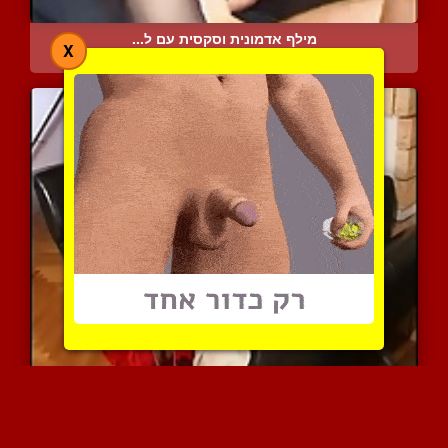
מילף אדמונית וסקסית עם ל...
X
5650 צפיות
|
3 המלצות
אסתר רוצה את הזין של בנה...
9778 צפיות
|
10 המלצות