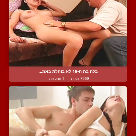
בלה בת ה-19 לא בוחלת באמ...
7969 צפיות
|
1 המלצות