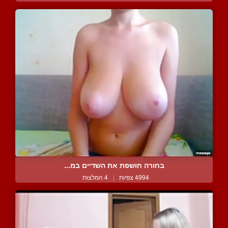
בחורה חושפת את השדיים במ...
4994 צפיות
|
4 המלצות