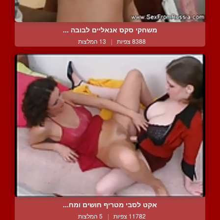
משחקי סקס אנאליים לבובה ...
8388 צפיות
|
13 המלצות
אקט לסבי מטריף חושים ומח...
11782 צפיות
|
5 המלצות