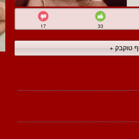
17
33
ף טוקבק +