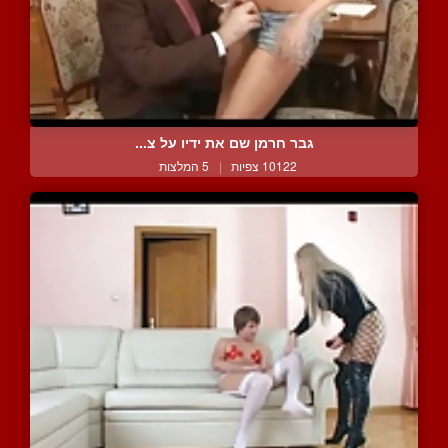
גבר חרמן שם את ידיו על צ...
10122 צפיות
|
5 המלצות