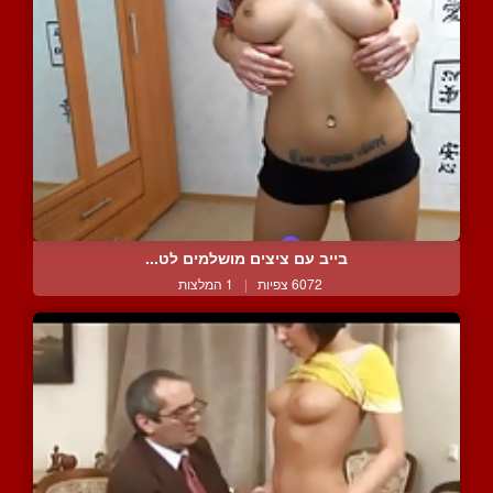
בייב עם ציצים מושלמים לט...
6072 צפיות
|
1 המלצות