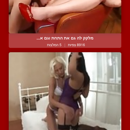
מלקק לה גם את התחת וגם א...
8916 צפיות
|
5 המלצות