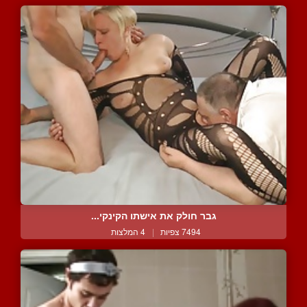
גבר חולק את אישתו הקינקי...
7494 צפיות
|
4 המלצות