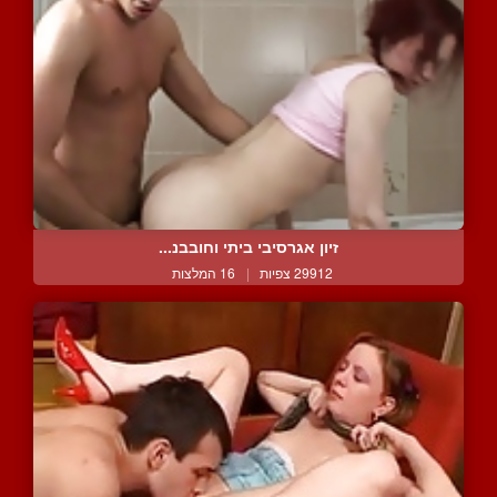
זיון אגרסיבי ביתי וחובבנ...
29912 צפיות
|
16 המלצות