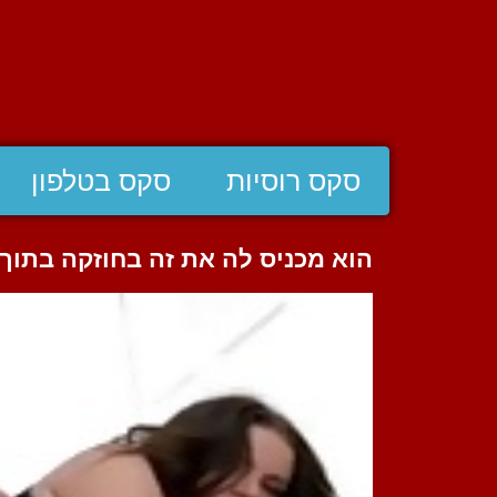
סקס רוסיות
סקס בטלפון
הוא מכניס לה את זה בחוזקה בתו