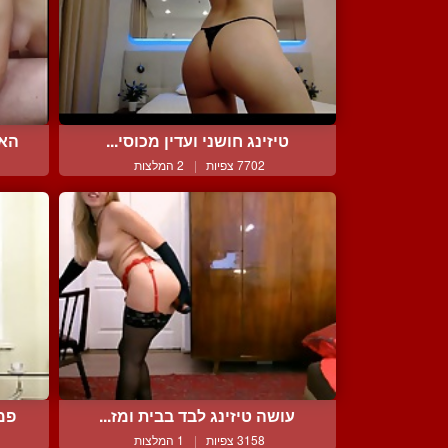
טיזינג חושני ועדין מכוסי...
האב
7702 צפיות
|
2 המלצות
עושה טיזינג לבד בבית ומז...
פמד
3158 צפיות
|
1 המלצות