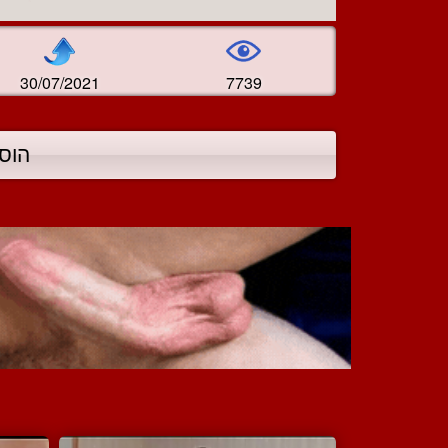
30/07/2021
7739
הוס