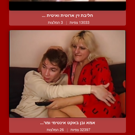
חליבת זין ארוטית ואיטית ...
13033 צפיות
|
3 המלצות
אמא ובן באקט אינטימי ומר...
32397 צפיות
|
26 המלצות