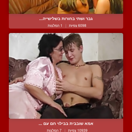
גבר ושתי בחורות בשלישייה...
6098 צפיות
|
1 המלצות
אמא שובבית בבילוי חם עם ...
10939 צפיות
|
7 המלצות