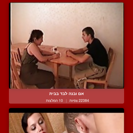
אם ובנה לבד בבית
22384 צפיות
|
10 המלצות