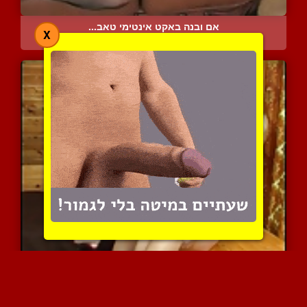
אם ובנה באקט אינטימי טאב...
X
12245 צפיות
|
6 המלצות
שתי בנות עושות חיים משוג...
10372 צפיות
|
7 המלצות