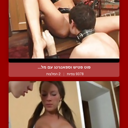
פוט פטיש וספאנגינג עם מל...
9378 צפיות
|
2 המלצות