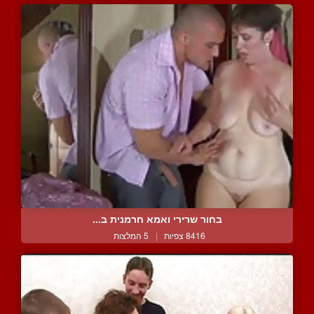
בחור שרירי ואמא חרמנית ב...
8416 צפיות
|
5 המלצות