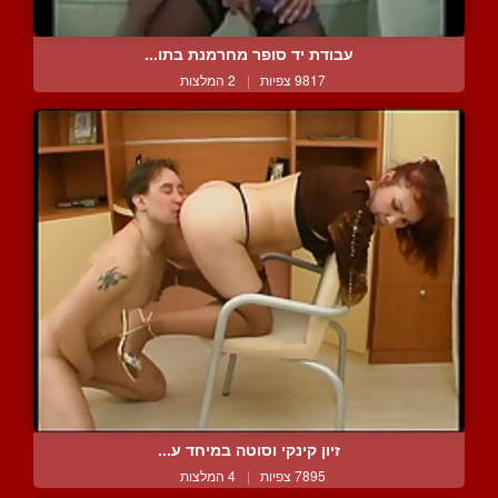
עבודת יד סופר מחרמנת בתו...
9817 צפיות
|
2 המלצות
זיון קינקי וסוטה במיחד ע...
7895 צפיות
|
4 המלצות