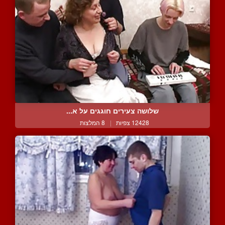
שלושה צעירים חוגגים על א...
12428 צפיות
|
8 המלצות