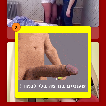
X
אישה בת 50 פלוס ובחור במ...
11160 צפיות
|
6 המלצות