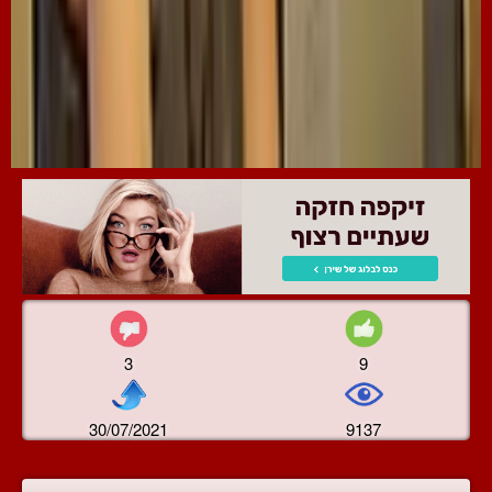
3
9
30/07/2021
9137