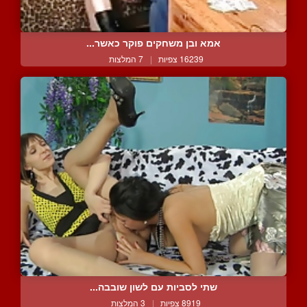
אמא ובן משחקים פוקר כאשר...
16239 צפיות
|
7 המלצות
שתי לסביות עם לשון שובבה...
8919 צפיות
|
3 המלצות