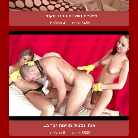
מילפית חושנית בבגד סקסי ...
5459 צפיות
|
4 המלצות
אנה ונסטיה מזיינות גבר ב...
8532 צפיות
|
5 המלצות