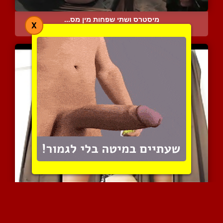
מיסטרס ושתי שפחות מין מס...
X
8955 צפיות
|
4 המלצות
דומיננטית שדורשת רק ליקו...
7614 צפיות
|
3 המלצות