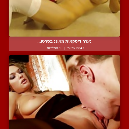
נערה דיסקאית מאוננ בסרטו...
5347 צפיות
|
1 המלצות