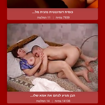
כוסית דומיננטית נהנית מל...
7939 צפיות
|
11 המלצות
הבן מגיע לנחם את אמא שלו...
14136 צפיות
|
14 המלצות