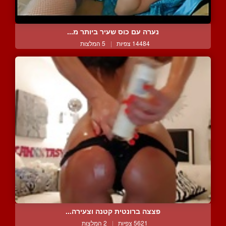
נערה עם כוס שעיר ביותר מ...
14484 צפיות
|
5 המלצות
פצצה ברונטית קטנה וצעירה...
5621 צפיות
|
2 המלצות