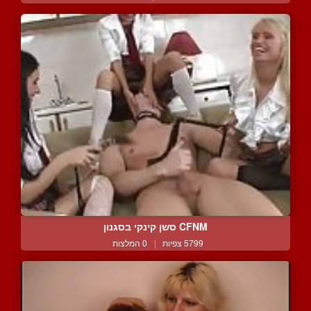
CFNM סשן קינקי בסגנון
5799 צפיות
|
0 המלצות