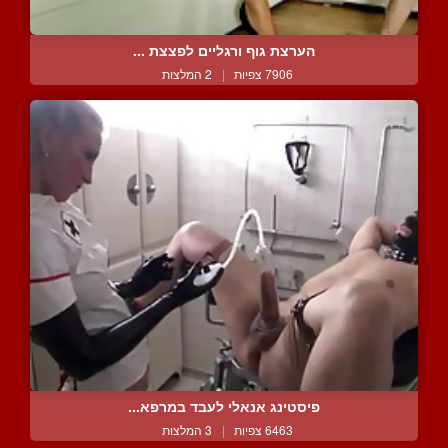
הערצת גוף ורגליים לפצצת ...
7906 צפיות
|
2 המלצות
פיסטינג אנאלי לעבד במרפא...
6463 צפיות
|
3 המלצות