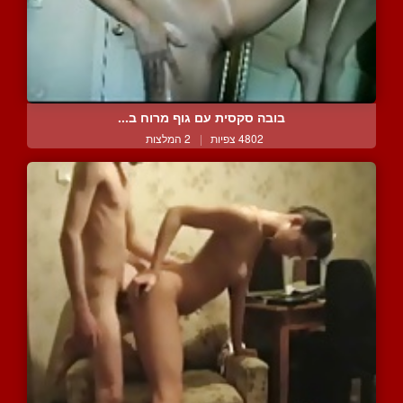
בובה סקסית עם גוף מרוח ב...
4802 צפיות
|
2 המלצות