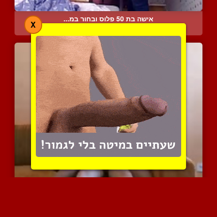
אישה בת 50 פלוס ובחור במ...
X
11160 צפיות
|
6 המלצות
בחורה צעירה מקבלת זין חז...
7728 צפיות
|
3 המלצות