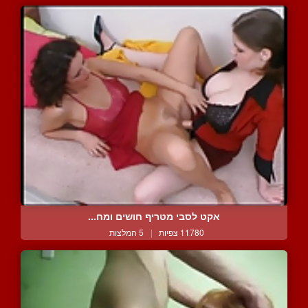
אקט לסבי מטריף חושים ומח...
11780 צפיות
|
5 המלצות