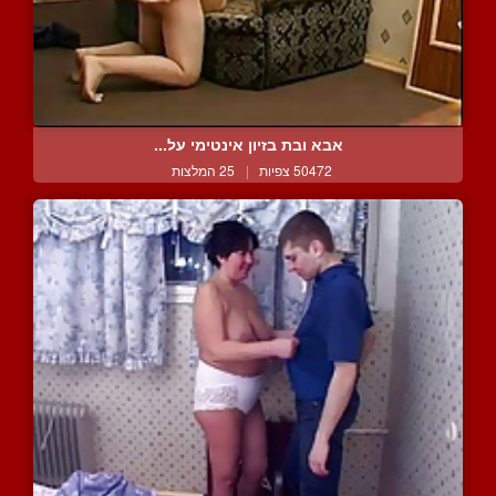
אבא ובת בזיון אינטימי על...
50472 צפיות
|
25 המלצות