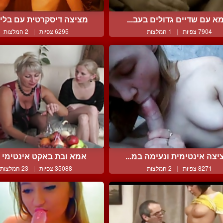
א עם שדיים גדולים בעב...
מציצה דיסקרטית עם בליעה
7904 צפיות
|
1 המלצות
6295 צפיות
|
2 המלצות
יצה אינטימית ונעימה במ...
אמא ובת באקט אינטימי וס
8271 צפיות
|
2 המלצות
35088 צפיות
|
23 המלצות