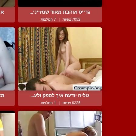
גרייס אוהבת מאוד שמזייני...
אמ
7052 צפיות
|
7 המלצות
גוליה יודעת איך לספק ולע...
מצ
6225 צפיות
|
1 המלצות