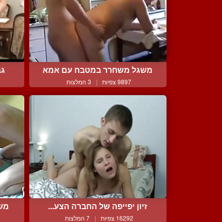
משגל משחרר במטבח עם אמא
גב
9897 צפיות
|
3 המלצות
זיון יפייפה של החברה הצע...
משג
16292 צפיות
|
7 המלצות