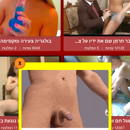
ר חרמן שם את ידיו על צ...
בולגריה צעירה ומקסימה מ
10122 צפיות
|
5 המלצות
9349 צפיות
|
2 המלצות
X
ל חם של בחור תוקע את ...
הריונית חרמנית נוגעת בע
12007 צפיות
|
6 המלצות
8899 צפיות
|
11 המלצות