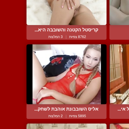
קריסטל הקטנה והשובבה היא...
8762 צפיות
|
3 המלצות
י...
אליס השובבונת אוהבת לשחק...
5895 צפיות
|
2 המלצות