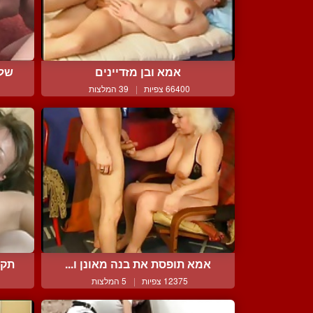
אמא ובן מזדיינים
שלו
66400 צפיות
|
39 המלצות
אמא תופסת את בנה מאונן ו...
תקי
12375 צפיות
|
5 המלצות