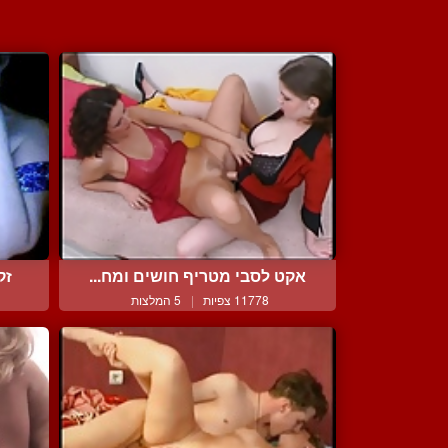
אקט לסבי מטריף חושים ומח...
זק
11778 צפיות
|
5 המלצות