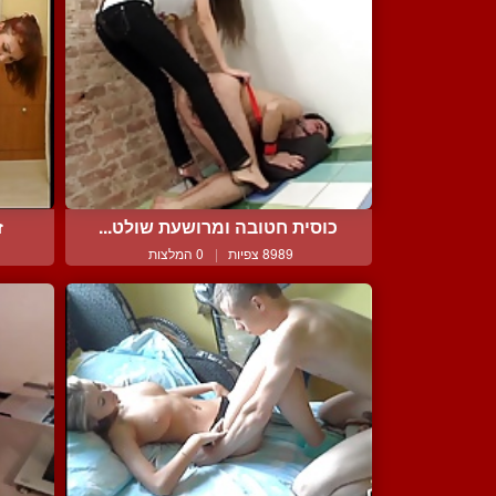
כוסית חטובה ומרושעת שולט...
ז
8989 צפיות
|
0 המלצות