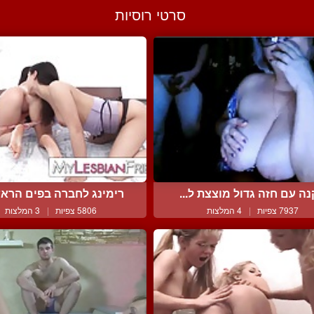
סרטי רוסיות
נה עם חזה גדול מוצצת ל...
רימינג לחברה בפים הראשו
7937 צפיות
|
4 המלצות
5806 צפיות
|
3 המלצות