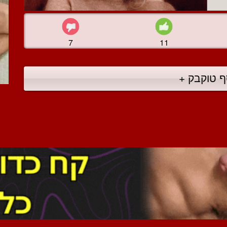
7
11
ף טוקבק +