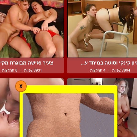
יון קינקי וסוטה במיחד ע...
צעיר ואישה מבוגרת מקיימ
7894 צפיות
|
4 המלצות
8931 צפיות
|
8 המלצות
X