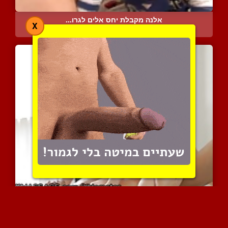
אלנה מקבלת יחס אלים לגרו...
X
8370 צפיות
|
75 המלצות
מרינה ויסקונטי מקבלת עיס...
11003 צפיות
|
17 המלצות