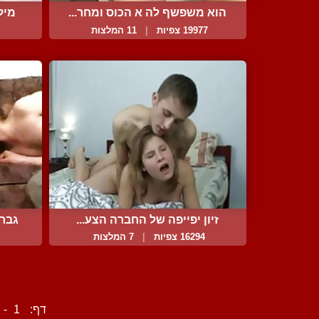
הוא משפשף לה א הכוס ומחר...
מיל
19977 צפיות
|
11 המלצות
זיון יפייפה של החברה הצע...
גבר 
16294 צפיות
|
7 המלצות
דף:
1
-