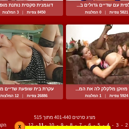
פית עם שדיים גדולים ב...
דוגמנית סקסית נותנת מופע
5821 צפיות
|
0 המלצות
8450 צפיות
|
3 המלצות
מזוקן מלקלק לה את המ...
עקרת בית שופעת שדיים מזד
5924 צפיות
|
1 המלצות
26886 צפיות
|
12 המלצות
מציג סרטים 401-440 מתוך 515
2
-
3
-
4
-
5
-
6
-
7
-
8
-
9
-
10
-
11
-
12
-
13
הקו
X