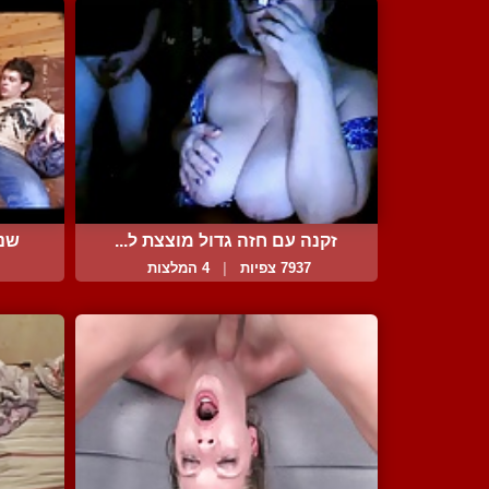
זקנה עם חזה גדול מוצצת ל...
שני
7937 צפיות
|
4 המלצות