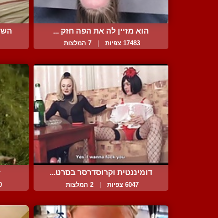
הוא מזיין לה את הפה חזק ...
השדי
17483 צפיות
|
7 המלצות
דומיננטית וקרוסדרסר בסרט...
ז
6047 צפיות
|
2 המלצות
70