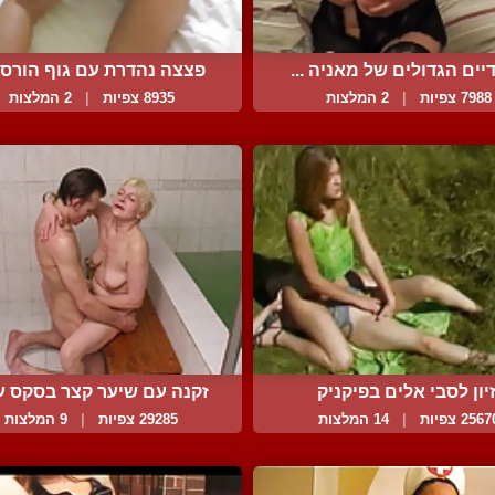
ים הגדולים של מאניה ...
פצצה נהדרת עם גוף הורס ב
7988 צפיות
|
2 המלצות
8935 צפיות
|
2 המלצות
יון לסבי אלים בפיקניק
זקנה עם שיער קצר בסקס עם
256 צפיות
|
14 המלצות
29285 צפיות
|
9 המלצות