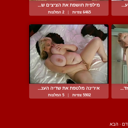
...
מילפית חושפת את הציצים ש...
6465 צפיות
|
2 המלצות
...
אירינה מלטפת את שדיה הענ...
5902 צפיות
|
5 המלצות
דם
·
הבא