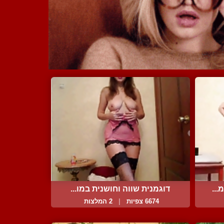
...
דוגמנית שווה וחושנית במו...
6674 צפיות
|
2 המלצות