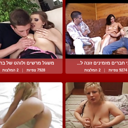
 חברים מזמינים זונה ל...
משגל מרשים ולוהט של בחור
9274 צפיות
|
2 המלצות
7928 צפיות
|
2 המלצות