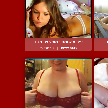
...
בייב מהממת במופע פרטי בו...
8183 צפיות
|
4 המלצות