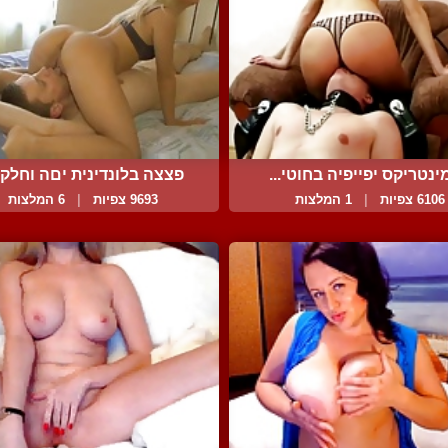
ינטריקס יפייפיה בחוטי...
פצצה בלונדינית יםה וחלקה
6106 צפיות
|
1 המלצות
9693 צפיות
|
6 המלצות